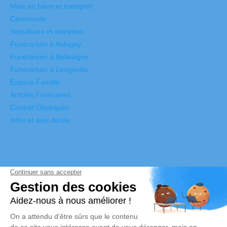
Mise en bière et transport
Cérémonie
Sépultures et entretien
Funérarium à Aubigny
Funérarium à Bellevigny
Funérarium à Longeville
Espace Famille
Articles Funéraires
Contrat Obsèques
Infos et avis décès