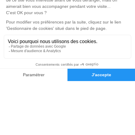
Les Pompes Funèbres Andriot sont implantées au cœur de la
commune d’Aubigny-Les Clouzeaux en Vendée 85, à 10 km au
sud de La Roche-sur-Yon. Nous vous y aidons à gérer au mieux
la perte d’un proche et organiser des obsèques complètes selon
vos besoins et les volontés du défunt.
© Copyright Pompes Funèbres Andriot – 2019
Mentions légales
–
Conditions générales de vente
Réalisation et référencement par
Notre zone d’intervention
-
Politique de traitement des données personnelles
-
Politique d’utilisation des cookies
-
Gestionnaire de cookies