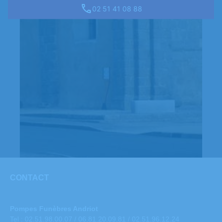
02 51 41 08 88
CONTACT
Pompes Funèbres Andriot
Tel : 02.51.98.00.07 / 06.81.20.09.81 / 02.51.96.12.24