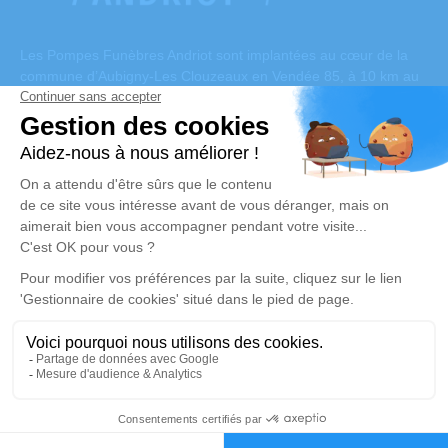
Les Pompes Funèbres Andriot sont implantées au cœur de la
commune d’Aubigny-Les Clouzeaux en Vendée 85, à 10 km au
sud de La Roche-sur-Yon. Nous vous y aidons à gérer au mieux
la perte d’un proche et organiser des obsèques complètes selon
vos besoins et les volontés du défunt.
© Copyright Pompes Funèbres Andriot – 2019
Mentions légales
–
Conditions générales de vente
Réalisation et référencement par
Notre zone d’intervention
-
Politique de traitement des données personnelles
-
Politique d’utilisation des cookies
-
Gestionnaire de cookies