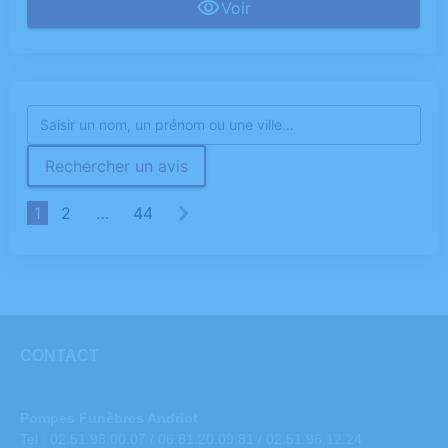
Voir
Rechercher un avis
1
2
…
44
CONTACT
Pompes Funèbres Andriot
Tel : 02.51.98.00.07 / 06.81.20.09.81 / 02.51.96.12.24