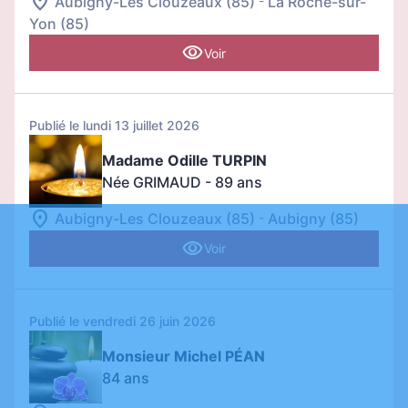
-
Aubigny-Les Clouzeaux (85)
La Roche-sur-
Yon (85)
Voir
Publié le lundi 13 juillet 2026
Madame Odille TURPIN
Née GRIMAUD
- 89 ans
-
Aubigny-Les Clouzeaux (85)
Aubigny (85)
Voir
Publié le vendredi 26 juin 2026
Monsieur Michel PÉAN
84 ans