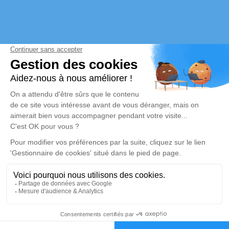
Les Pompes Funèbres Andriot sont implantées au cœur de la
commune d’Aubigny-Les Clouzeaux en Vendée 85, à 10 km au
sud de La Roche-sur-Yon. Nous vous y aidons à gérer au mieux
la perte d’un proche et organiser des obsèques complètes selon
vos besoins et les volontés du défunt.