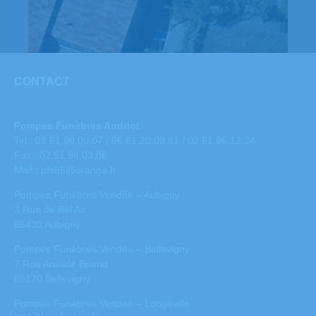
CONTACT
Pompes Funèbres Andriot
Tel : 02.51.98.00.07 / 06.81.20.09.81 / 02.51.96.12.24
Fax : 02.51.98.03.06
Mail :
pfs85@orange.fr
Pompes Funèbres Vendée – Aubigny
3 Rue de Bel Air
85430 Aubigny
Pompes Funèbres Vendée – Bellevigny
7 Rue Aristide Briand
85170 Bellevigny
Pompes Funèbres Vendée – Longeville