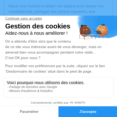
Nous vous invitons à utiliser cet espace pour laisser vos
condoléances, partager des photos souvenirs, une
anecdote ou exprimer vos pensées à travers des poèmes
ou des textes. Cet endroit est un lieu d'expression dédié à
honorer la mémoire de Thérèse MOUSSION.
Un service de plantation d’arbre hommage est
disponible
ici
.
Je rends hommage
Cérémonie religieuse
mardi 21 mai 2024 à 15h00
Église de Nesmy
Place de l'église
85310 Nesmy
17
Faire-part
Hommages
Je rends hommage