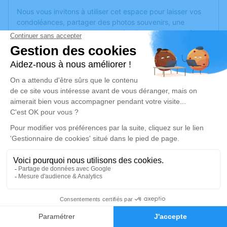
Nous vous invitons à utiliser cet espace pour laisser vos
condoléances, partager des photos souvenirs, une
anecdote ou exprimer vos pensées à travers des poèmes
ou des textes. Cet endroit est un lieu d'expression dédié à
honorer la mémoire de Rémi CHABOT.
Un service de plantation d’arbre hommage est
disponible
ici
.
Je rends hommage
Cérémonie civile
samedi 20 décembre 2025 à 13h30
Crématorium de Vendée - Sables d'Olonne
de Les Sables-d'Olonne
Rue de la Petite Bardinière
22
85340 Les Sables-d'Olonne
Faire-part
Hommages