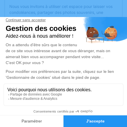
Nous vous invitons à utiliser cet espace pour laisser vos
condoléances, partager des photos souvenirs, une
anecdote ou exprimer vos pensées à travers des poèmes
ou des textes. Cet endroit est un lieu d'expression dédié à
honorer la mémoire de Rachel BUTON.
Un service de plantation d’arbre hommage est
disponible
ici
.
Je rends hommage
Cérémonie religieuse
mercredi 25 janvier 2023 à 10h30
Église de Bellevigny
Rue Georges Clemenceau
85170 Bellevigny
1
Faire-part
Hommages
Je rends hommage