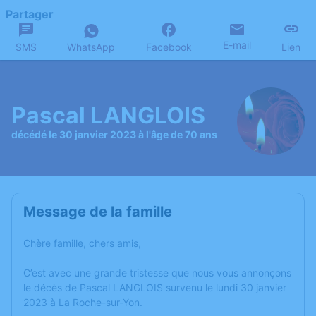
Partager
E-mail
SMS
WhatsApp
Facebook
Lien
Pascal LANGLOIS
décédé le 30 janvier 2023 à l'âge de 70 ans
Message de la famille
Chère famille, chers amis,
C’est avec une grande tristesse que nous vous annonçons
le décès de Pascal LANGLOIS survenu le lundi 30 janvier
2023 à La Roche-sur-Yon.