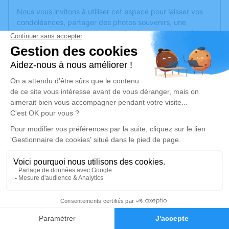
Nous vous invitons à utiliser cet espace pour laisser vos
condoléances, partager des photos souvenirs, une
anecdote ou exprimer vos pensées à travers des poèmes
ou des textes. Cet endroit est un lieu d'expression dédié à
honorer la mémoire de Nicolas BURNELEAU.
Un service de plantation d’arbre hommage est
disponible
ici
.
Je rends hommage
Cérémonie civile
lundi 06 janvier 2025 à 09h30
Crématorium de Vendée - Sables d'Olonne
de Les Sables-d'Olonne
Rue de la Petite Bardinière
25
85340 Les Sables-d'Olonne
Faire-part
Hommages