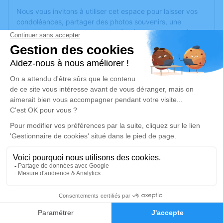
Nous vous invitons à utiliser cet espace pour laisser vos
condoléances, partager des photos souvenirs, une
anecdote ou exprimer vos pensées à travers des poèmes
ou des textes. Cet endroit est un lieu d'expression dédié à
honorer la mémoire de Michel PENISSON.
Un service de plantation d’arbre hommage est
disponible
ici
.
Je rends hommage
Cérémonie religieuse
mercredi 19 novembre 2025 à 10h30
Eglise des Clouzeaux d'Aubigny-Les
Clouzeaux
Les Clouzeaux
13
85430 Aubigny-Les Clouzeaux
Faire-part
Hommages