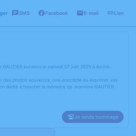
ager
SMS
Facebook
E-mail
Lien
 GAUTIER survenu le samedi 07 juin 2025 à Avrillé.
ger des photos souvenirs, une anecdote ou exprimer vos
sion dédié à honorer la mémoire de Jeannine GAUTIER.
Je rends hommage