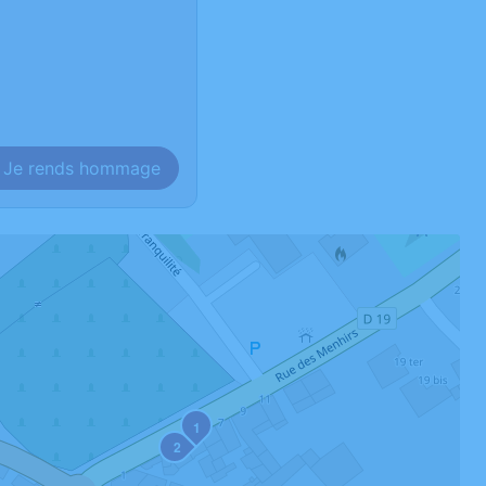
Je rends hommage
1
2