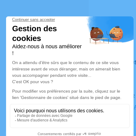
Déroulé de
Le jeudi 1
Cimetière A