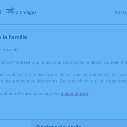
Hommages
Part
0
la famille
hers amis,
grande tristesse que nous vous annonçons le décès de Jeannine
ons à utiliser cet espace pour laisser vos condoléances, parta
rs des poèmes ou des textes. Cet endroit est un lieu d'expres
lantation d’arbre hommage est
disponible ici
.