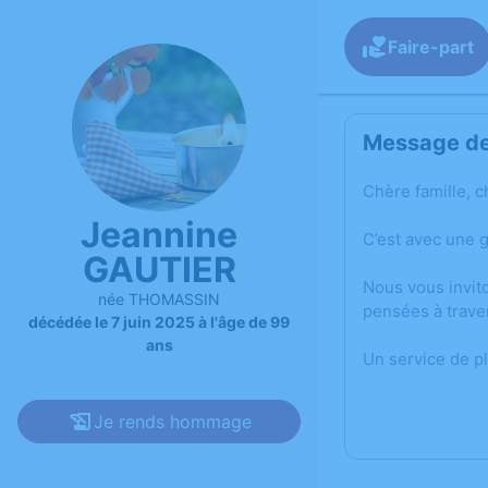
Faire-part
Message de 
Chère famille, c
Jeannine
C’est avec une 
GAUTIER
Nous vous invit
née THOMASSIN
pensées à trave
décédée le 7 juin 2025 à l'âge de 99
ans
Un service de p
Je rends hommage