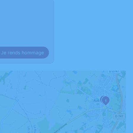
Je rends hommage
2
1