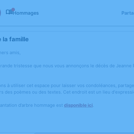
Hommages
Part
0
la famille
hers amis,
grande tristesse que nous vous annonçons le décès de Jeanne P
ons à utiliser cet espace pour laisser vos condoléances, parta
rs des poèmes ou des textes. Cet endroit est un lieu d'expres
lantation d’arbre hommage est
disponible ici
.