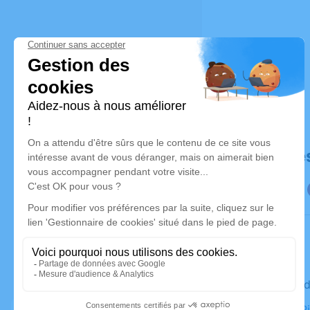
Déroulé de
Le vendred
Église St P