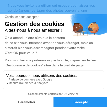
Nous vous invitons à utiliser cet espace pour laisser vos
condoléances, partager des photos souvenirs, une
anecdote ou exprimer vos pensées à travers des poèmes
ou des textes. Cet endroit est un lieu d'expression dédié à
honorer la mémoire de Jacky BOURON.
Un service de plantation d’arbre hommage est
disponible
ici
.
Je rends hommage
Cérémonie religieuse
mardi 16 avril 2024 à 10h30
Église St Pierre de Nieul-le-Dolent
Place de l'église
85430 Nieul-le-Dolent
2
Faire-part
Hommages
Je rends hommage