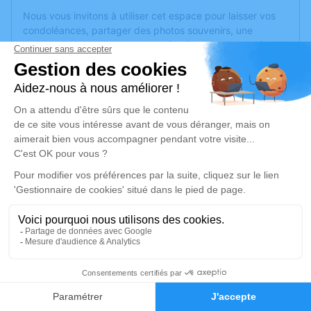
Nous vous invitons à utiliser cet espace pour laisser vos
condoléances, partager des photos souvenirs, une
anecdote ou exprimer vos pensées à travers des poèmes
ou des textes. Cet endroit est un lieu d'expression dédié à
honorer la mémoire d’Hubert BLÉNEAU.
Un service de plantation d’arbre hommage est
disponible
ici
.
Je rends hommage
Cérémonie civile
vendredi 04 octobre 2024 à 11h30
Crématorium de Vendée - Sables d'Olonne
de Les Sables-d'Olonne
Rue de la Petite Bardinière
4
85340 Les Sables-d'Olonne
Faire-part
Hommages