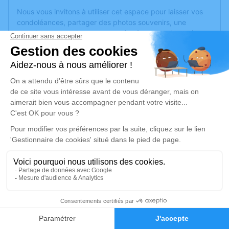
Nous vous invitons à utiliser cet espace pour laisser vos
condoléances, partager des photos souvenirs, une
anecdote ou exprimer vos pensées à travers des poèmes
ou des textes. Cet endroit est un lieu d'expression dédié à
honorer la mémoire d’Hervé ALBERT.
Un service de plantation d’arbre hommage est
disponible
ici
.
Je rends hommage
Cérémonie religieuse
vendredi 28 avril 2023 à 10h00
Église de Bellevigny
Rue Georges Clemenceau
85170 Bellevigny
13
Faire-part
Hommages
Je rends hommage