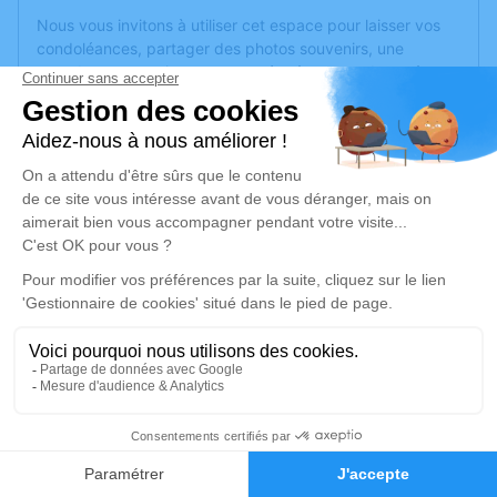
Nous vous invitons à utiliser cet espace pour laisser vos
condoléances, partager des photos souvenirs, une
anecdote ou exprimer vos pensées à travers des poèmes
ou des textes. Cet endroit est un lieu d'expression dédié à
honorer la mémoire d’Hélène VOYER.
Un service de plantation d’arbre hommage est
disponible
ici
.
Je rends hommage
Cérémonie civile
mercredi 12 juillet 2023 à 17h00
Crématorium de La Roche-sur-Yon
Rue Georges Mazurelle
85000 La Roche-sur-Yon
6
Faire-part
Hommages
Je rends hommage