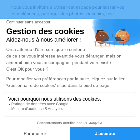
Nous vous invitons à utiliser cet espace pour laisser vos
condoléances, partager des photos souvenirs, une
anecdote ou exprimer vos pensées à travers des poèmes
ou des textes. Cet endroit est un lieu d'expression dédié à
honorer la mémoire de Guy JEANMAIRE.
Un service de plantation d’arbre hommage est
disponible
ici
.
Je rends hommage
Cérémonie religieuse
jeudi 13 juin 2024 à 10h30
Eglise des Clouzeaux d'Aubigny-Les
Clouzeaux
Les Clouzeaux
8
85430 Aubigny-Les Clouzeaux
Faire-part
Hommages