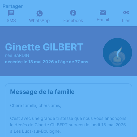
Partager
E-mail
SMS
WhatsApp
Facebook
Lien
Ginette GILBERT
née BARDIN
décédée le 18 mai 2026 à l'âge de 77 ans
Message de la famille
Chère famille, chers amis,
C’est avec une grande tristesse que nous vous annonçons
le décès de Ginette GILBERT survenu le lundi 18 mai 2026
à Les Lucs-sur-Boulogne.