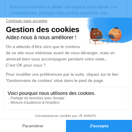
Nous vous invitons à utiliser cet espace pour laisser vos
condoléances, partager des photos souvenirs, une
anecdote ou exprimer vos pensées à travers des poèmes
ou des textes. Cet endroit est un lieu d'expression dédié à
honorer la mémoire de Ginette GILBERT.
Un service de plantation d’arbre hommage est
disponible
ici
.
Je rends hommage
Cérémonie religieuse
jeudi 21 mai 2026 à 15h00
Église de Saint-Denis-la-Chevasse
5, rue Richelieu
85170 Saint-Denis-la-Chevasse
3
Faire-part
Hommages
Je rends hommage