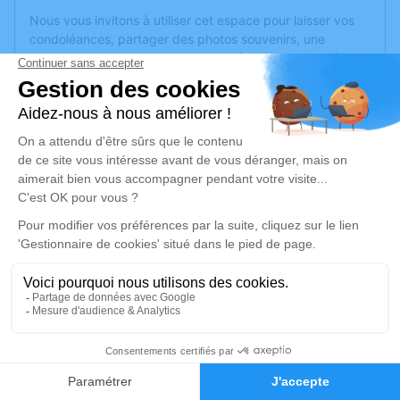
Nous vous invitons à utiliser cet espace pour laisser vos
condoléances, partager des photos souvenirs, une
anecdote ou exprimer vos pensées à travers des poèmes
ou des textes. Cet endroit est un lieu d'expression dédié à
honorer la mémoire de Dominique GRELET.
Un service de plantation d’arbre hommage est
disponible
ici
.
Je rends hommage
Cérémonie religieuse
mercredi 04 septembre 2024 à 15h00
Église de Saligny
85170 Saligny
3
Je rends hommage
Faire-part
Hommages