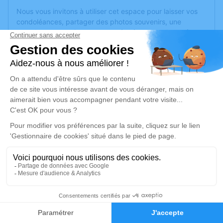
Nous vous invitons à utiliser cet espace pour laisser vos
condoléances, partager des photos souvenirs, une
anecdote ou exprimer vos pensées à travers des poèmes
ou des textes. Cet endroit est un lieu d'expression dédié à
honorer la mémoire de Daniel PERRET.
Un service de plantation d’arbre hommage est
disponible
ici
.
Je rends hommage
Cérémonie civile
samedi 07 septembre 2024 à 12h00
Crématorium de La Roche-sur-Yon
Rue Georges Mazurelle
85000 La Roche-sur-Yon
17
Faire-part
Hommages
Je rends hommage