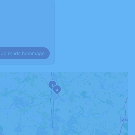
Je rends hommage
1
4