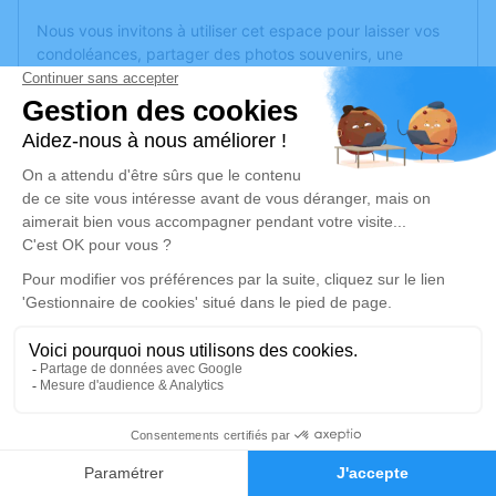
Nous vous invitons à utiliser cet espace pour laisser vos
condoléances, partager des photos souvenirs, une
anecdote ou exprimer vos pensées à travers des poèmes
ou des textes. Cet endroit est un lieu d'expression dédié à
honorer la mémoire d’Aurélie DESBOURDES.
Un service de plantation d’arbre hommage est
disponible
ici
.
Je rends hommage
Cérémonie religieuse
mercredi 15 février 2023 à 15h00
Église de Saligny
85170 Saligny
4
Faire-part
Je rends hommage
Hommages