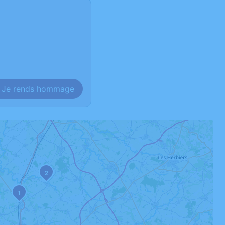
Je rends hommage
2
1