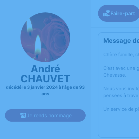
Faire-part
Message de 
Chère famille, c
André
C’est avec une 
Chevasse.
CHAUVET
décédé le 3 janvier 2024 à l'âge de 93
Nous vous invit
ans
pensées à trave
Un service de p
Je rends hommage